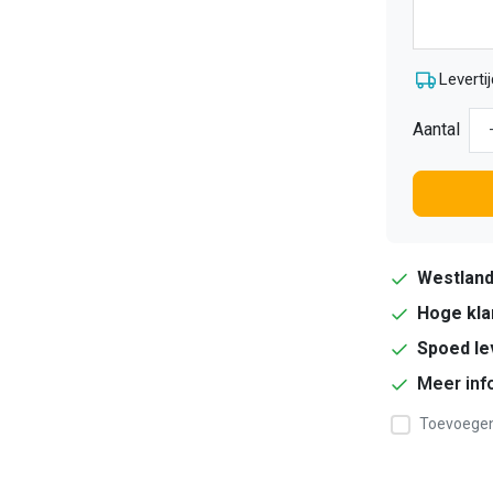
Levertij
Aantal
Westlan
Hoge kla
Spoed le
Meer inf
Toevoegen 