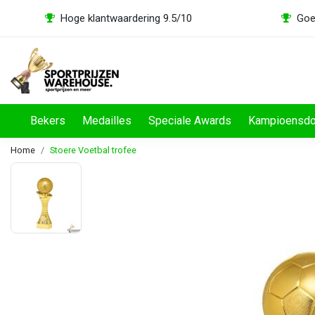
Hoge klantwaardering 9.5/10
Goe
Bekers
Medailles
Speciale Awards
Kampioensd
Home
Stoere Voetbal trofee