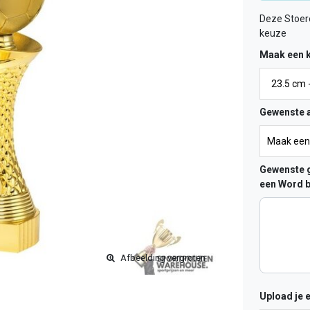
Deze Stoere
keuze
Maak een 
Gewenste a
Gewenste g
een Word b
Afbeelding vergroten
Upload je 