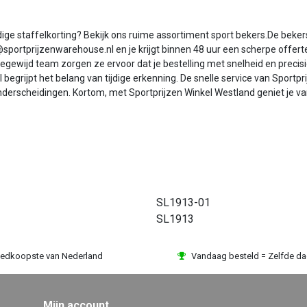
e staffelkorting? Bekijk ons ruime assortiment sport bekers.De bekers w
sportprijzenwarehouse.nl en je krijgt binnen 48 uur een scherpe offert
egewijd team zorgen ze ervoor dat je bestelling met snelheid en precis
l begrijpt het belang van tijdige erkenning. De snelle service van Spor
onderscheidingen. Kortom, met Sportprijzen Winkel Westland geniet je van
SL1913-01
SL1913
edkoopste van Nederland
Vandaag besteld = Zelfde d
Mijn account