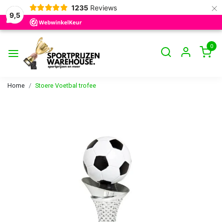
×
1235
Reviews
9,5
0
Home
Stoere Voetbal trofee