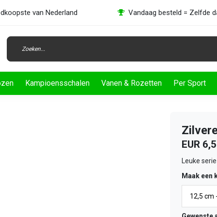
dkoopste van Nederland
Vandaag besteld = Zelfde 
ozen
Kampioensschalen
Vanen & Rozetten
Per Sport
Zilver
EUR 6,
Leuke serie
Maak een 
Gewenste a