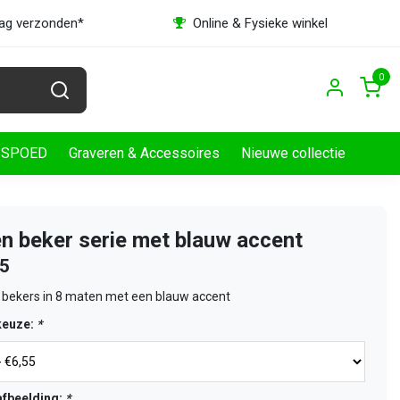
dag verzonden*
Online & Fysieke winkel
0
SPOED
Graveren & Accessoires
Nieuwe collectie
en beker serie met blauw accent
55
 bekers in 8 maten met een blauw accent
keuze:
*
fbeelding:
*