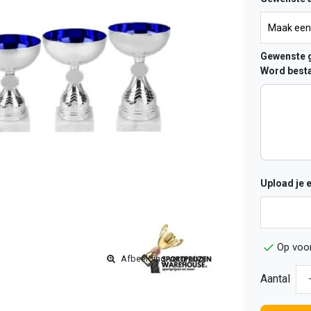
Gewenste g
Word besta
Upload je 
Op voo
Afbeelding vergroten
Aantal