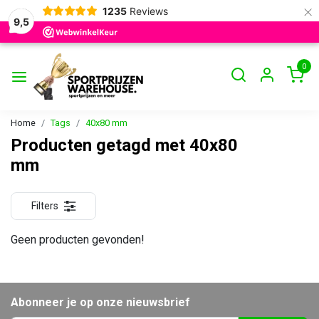
×
1235
Reviews
9,5
0
Home
Tags
40x80 mm
Producten getagd met 40x80
mm
Filters
Geen producten gevonden!
Abonneer je op onze nieuwsbrief