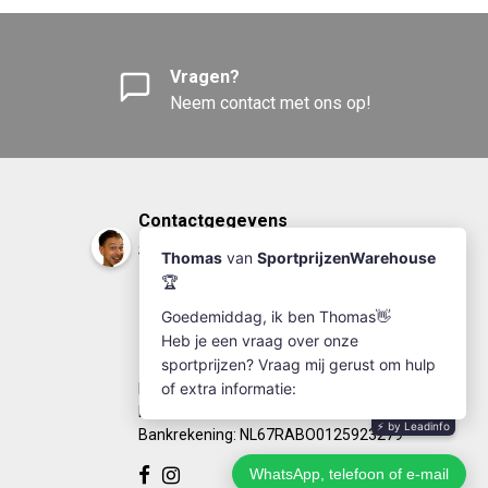
Vragen?
Neem contact met ons op!
Contactgegevens
Sportprijzenwarehouse
+31(0)174-641111
info@sportprijzenwarehouse.nl
Kleine Woerdlaan 19
2671 CA - Naaldwijk
KvK Number: 63249286
BTW-number: NL002184030B77
Bankrekening: NL67RABO0125923279