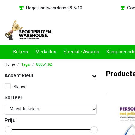
Hoge klantwaardering 9.5/10
Goe
Bekers
Medailles
Speciale Awards
Kampioensd
Home
Tags
88051.92
Product
Accent kleur
Blauw
Sorteer
Prijs