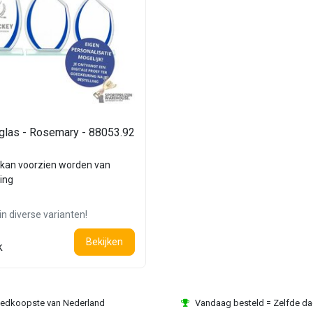
 glas - Rosemary - 88053.92
kan voorzien worden van
ing
in diverse varianten!
Bekijken
k
edkoopste van Nederland
Vandaag besteld = Zelfde d