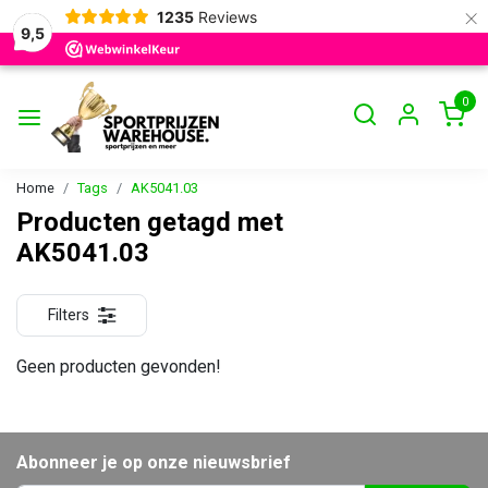
×
1235
Reviews
9,5
0
Home
Tags
AK5041.03
Producten getagd met
AK5041.03
Filters
Geen producten gevonden!
Abonneer je op onze nieuwsbrief