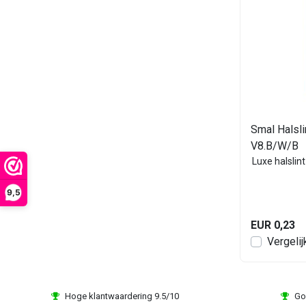
Smal Halsli
V8.B/W/B
Luxe halslin
9,5
EUR 0,23
Vergelij
Hoge klantwaardering 9.5/10
Go