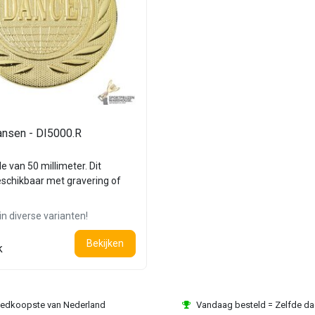
ansen - DI5000.R
e van 50 millimeter. Dit
eschikbaar met gravering of
in diverse varianten!
Bekijken
k
edkoopste van Nederland
Vandaag besteld = Zelfde d