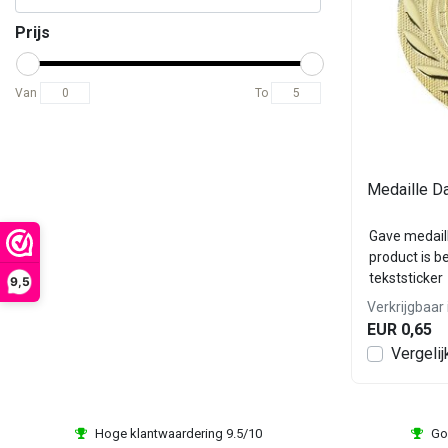
Prijs
Van
To
Medaille D
Gave medaill
product is b
tekststicker
9,5
Verkrijgbaar 
EUR 0,65
Vergelij
Hoge klantwaardering 9.5/10
Go