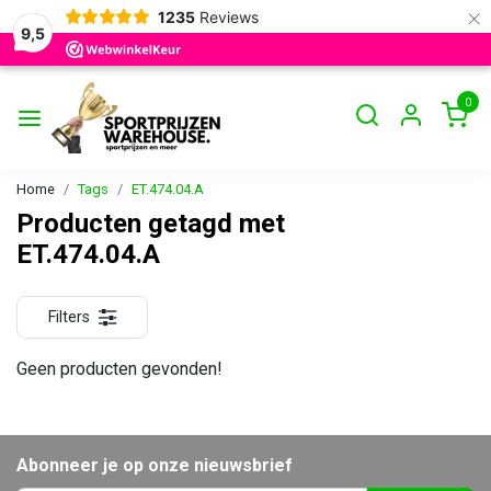
×
1235
Reviews
9,5
0
Home
Tags
ET.474.04.A
Producten getagd met
ET.474.04.A
Filters
Geen producten gevonden!
Abonneer je op onze nieuwsbrief