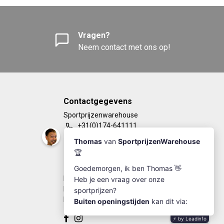
Vragen?
Neem contact met ons op!
Contactgegevens
Sportprijzenwarehouse
+31(0)174-641111
info@sportprijzenwarehouse.nl
Kleine Woerdlaan 19
2671 CA - Naaldwijk
KvK Number: 63249286
BTW-number: NL002184030B77
Bankrekening: NL67RABO0125923279