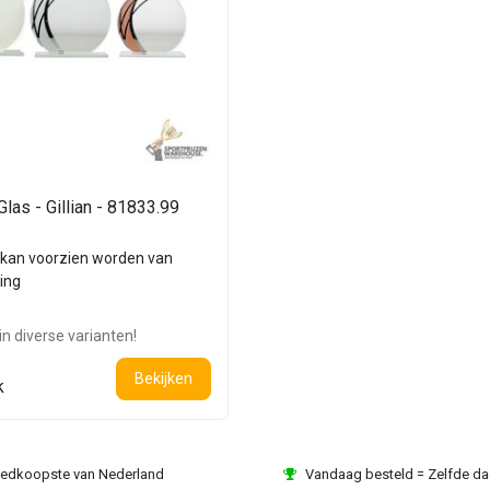
Glas - Gillian - 81833.99
kan voorzien worden van
ing
in diverse varianten!
Bekijken
k
edkoopste van Nederland
Vandaag besteld = Zelfde d