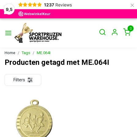
×
1237
Reviews
9,5
0
Home
Tags
ME.064I
Producten getagd met ME.064I
Filters