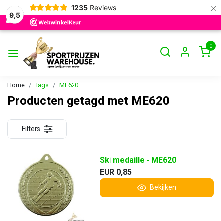
×
1235
Reviews
9,5
0
Home
Tags
ME620
Producten getagd met ME620
Filters
Ski medaille - ME620
EUR 0,85
Bekijken