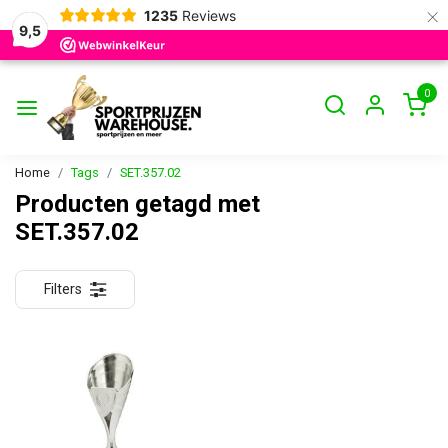
×
1235
Reviews
9,5
0
Home
Tags
SET.357.02
Producten getagd met
SET.357.02
Filters