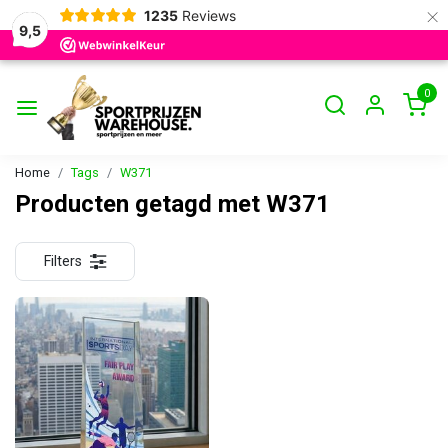
×
1235
Reviews
9,5
0
Home
Tags
W371
Producten getagd met W371
Filters