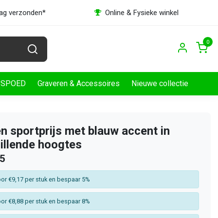
dag verzonden*
Online & Fysieke winkel
0
SPOED
Graveren & Accessoires
Nieuwe collectie
en sportprijs met blauw accent in
illende hoogtes
65
or €9,17 per stuk en bespaar 5%
or €8,88 per stuk en bespaar 8%