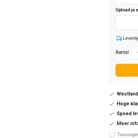
Upload je 
Levertij
Aantal
Westlan
Hoge kla
Spoed le
Meer inf
Toevoegen 