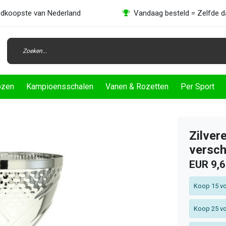
dkoopste van Nederland
Vandaag besteld = Zelfde 
ozen
Kampioensschalen
Vanen & Rozetten
Per Sport
Zilver
versch
EUR 9,
Koop 15 vo
Koop 25 vo