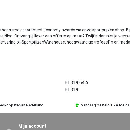
kijk het ruime assortiment Economy awards via onze sportprijzen shop. 
beelding. Ontvang jij liever een offerte op maat? Twijfel dan niet je wen
elervaring bij SportprijzenWarehouse: hoogwaardige trofeeeÌˆn en medail
ET.319.64.A
ET.319
edkoopste van Nederland
Vandaag besteld = Zelfde d
Mijn account