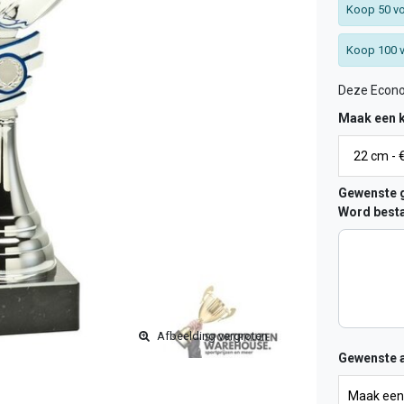
Koop 50 vo
Koop 100 v
Deze Econo
Maak een 
Gewenste g
Word besta
Afbeelding vergroten
Gewenste a