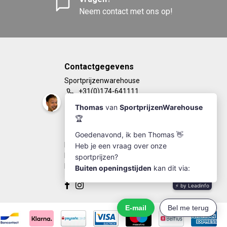
Neem contact met ons op!
Contactgegevens
Sportprijzenwarehouse
+31(0)174-641111
info@sportprijzenwarehouse.nl
Kleine Woerdlaan 19
2671 CA - Naaldwijk
KvK Number: 63249286
BTW-number: NL002184030B77
Bankrekening: NL67RABO0125923279