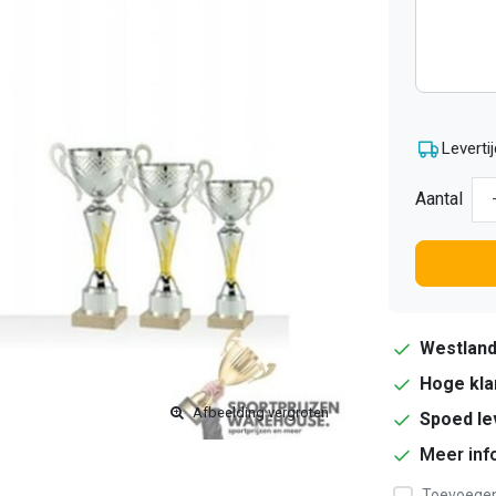
Levertij
Aantal
Westlan
Hoge kla
Afbeelding vergroten
Spoed le
Meer inf
Toevoegen 