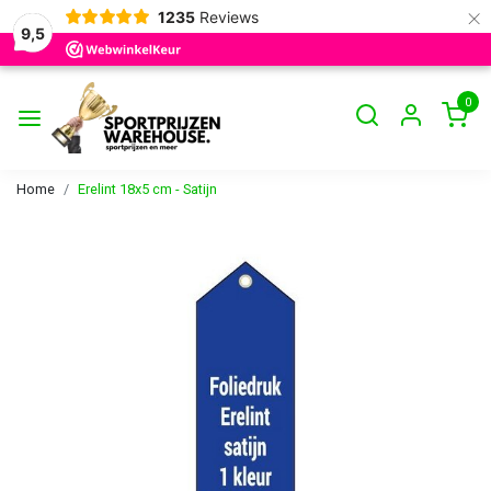
×
1235
Reviews
9,5
0
Home
Erelint 18x5 cm - Satijn
Vorige
Volge