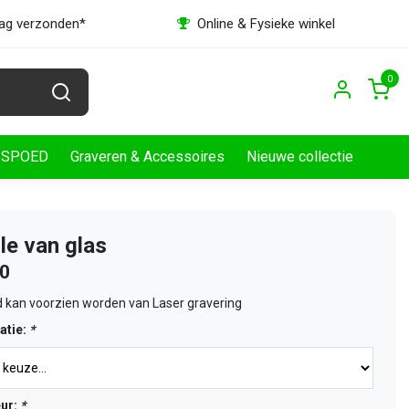
dag verzonden*
Online & Fysieke winkel
0
SPOED
Graveren & Accessoires
Nieuwe collectie
le van glas
30
 kan voorzien worden van Laser gravering
atie:
*
eur:
*