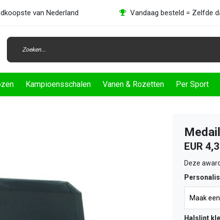
dkoopste van Nederland
Vandaag besteld = Zelfde 
ozen
Kampioensschalen
Vanen & Rozetten
Per Sport
Medail
EUR 4,
Deze award
Personalis
Halslint kl