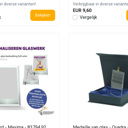
in diverse varianten!
Verkrijgbaar in diverse variant
EUR 9,60
Bekijken
k
Vergelijk
rd - Maxima - 83794.92
Medaille van glas - Quadra