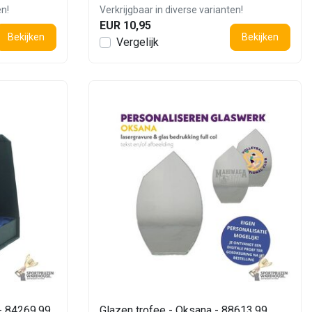
en!
Verkrijgbaar in diverse varianten!
EUR 10,95
Bekijken
Bekijken
Vergelijk
 - 84269.99
Glazen trofee - Oksana - 88613.99