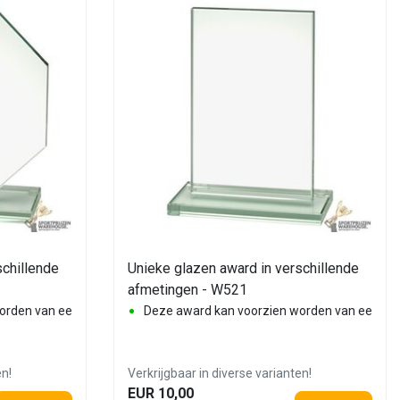
schillende
Unieke glazen award in verschillende
afmetingen - W521
rden van een eigen logo of afbeelding
Deze award kan voorzien worden van een eige
en!
Verkrijgbaar in diverse varianten!
EUR 10,00