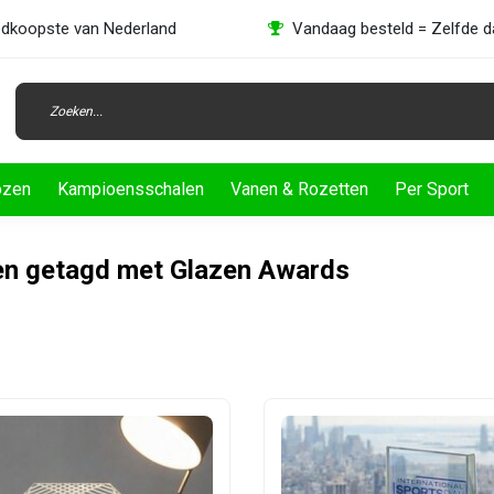
dkoopste van Nederland
Vandaag besteld = Zelfde 
ozen
Kampioensschalen
Vanen & Rozetten
Per Sport
en getagd met Glazen Awards