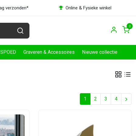
dag verzonden*
Online & Fysieke winkel
0
SPOED
Graveren & Accessoires
Nieuwe collectie
1
2
3
4