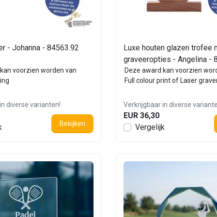
er - Johanna - 84563.92
Luxe houten glazen trofee 
graveeropties - Angelina -
kan voorzien worden van
Deze award kan voorzien wor
ing
Full colour print of Laser grave
in diverse varianten!
Verkrijgbaar in diverse variant
EUR 36,30
Bekijken
k
Vergelijk