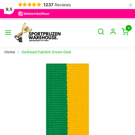
×
1237
Reviews
9,5
0
Home
Gedraaid halslint Groen-Geel
Vorige
Volge