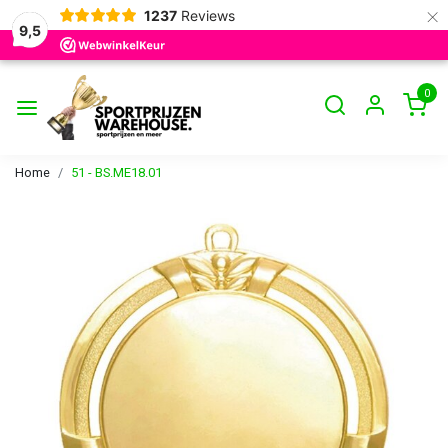
×
1237
Reviews
9,5
0
Home
51 - BS.ME18.01
Vorige
Volge