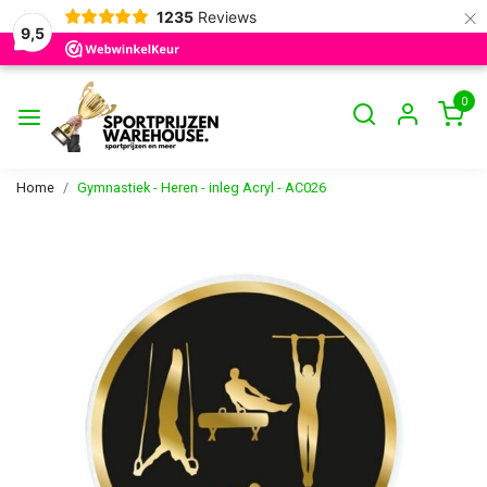
×
1235
Reviews
9,5
0
Home
Gymnastiek - Heren - inleg Acryl - AC026
Vorige
Volge