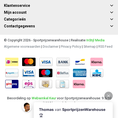
Klantenservice
Mijn account
Categorieën
Contactgegevens
© Copyright 2026 - Sportprijzenwarehouse | Realisatie
InStijl Media
Algemene voorwaarden
|
Disclaimer
|
Privacy Policy
|
Sitemap
|
RSS Feed
Beoordeling op
Webwinkel Keur
voor Sportprijzenwarehouse: 9.5/10
(1235 beoordelingen)