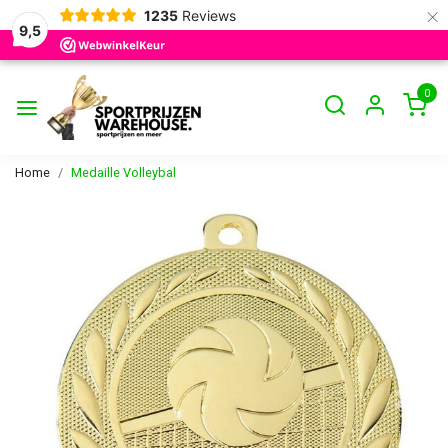
×
1235
Reviews
9,5
0
Home
Medaille Volleybal
Vorige
Volge