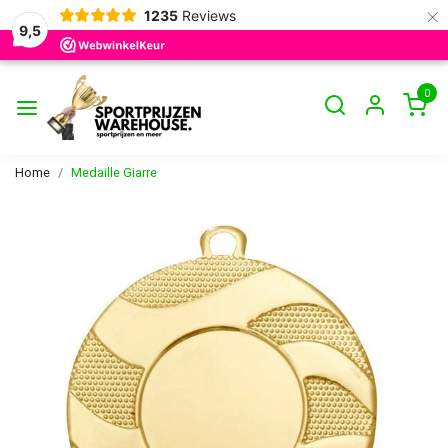
×
1235
Reviews
9,5
0
Home
Medaille Giarre
Vorige
Volge