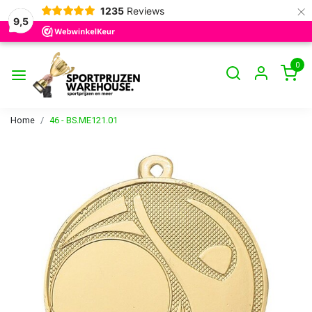
×
1235
Reviews
9,5
0
Home
46 - BS.ME121.01
Vorige
Volge