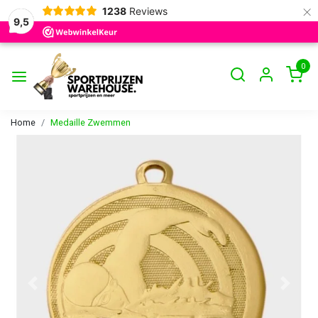
×
1238
Reviews
9,5
0
Home
Medaille Zwemmen
Vorige
Volge