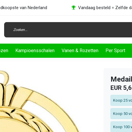
dkoopste van Nederland
Vandaag besteld = Zelfde 
ozen
Kampioensschalen
Vanen & Rozetten
Per Sport
Medail
EUR 5,
Koop 25 vo
Koop 50 vo
Koop 100 v