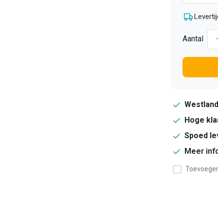
Levertij
Aantal
Westlan
Hoge kla
Spoed le
Meer inf
Toevoegen 