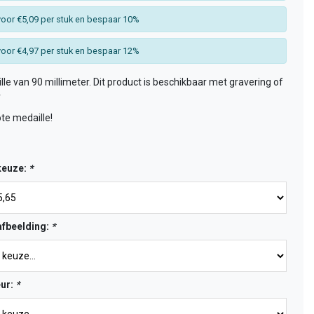
oor €5,09 per stuk en bespaar 10%
oor €4,97 per stuk en bespaar 12%
le van 90 millimeter. Dit product is beschikbaar met gravering of
r
ote medaille!
keuze:
*
fbeelding:
*
eur:
*