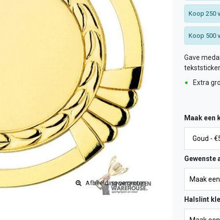
Koop 250 v
Koop 500 v
Gave medail
tekststicke
Extra gr
Maak een 
Gewenste a
Afbeelding vergroten
Halslint kl