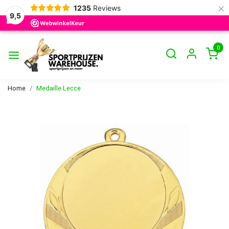
×
1235
Reviews
9,5
0
Home
Medaille Lecce
Vorige
Volge