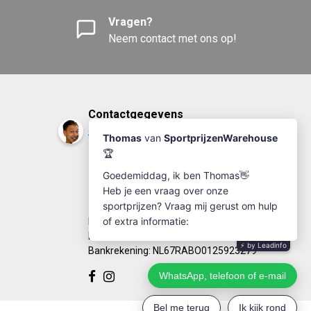
Vragen?
Neem contact met ons op!
Contactgegevens
Sportprijzenwarehouse
+31(0)174-641111
info@sportprijzenwarehouse.nl
Kleine Woerdlaan 19
2671 CA - Naaldwijk
KvK Number: 63249286
BTW-number: NL002184030B77
Bankrekening: NL67RABO0125923279