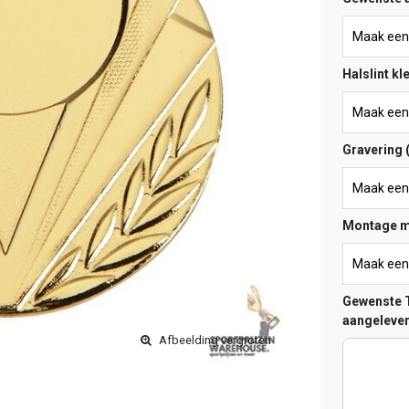
Halslint kl
Gravering 
Montage m
Gewenste T
aangelever
Afbeelding vergroten