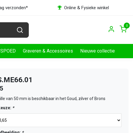
dag verzonden*
Online & Fysieke winkel
0
SPOED
Graveren & Accessoires
Nieuwe collectie
BS.ME66.01
65
le van 50 mm is beschikbaar in het Goud, zilver of Brons
keuze:
*
fbeelding:
*