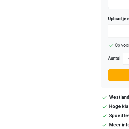
Upload je 
Op voo
Aantal
Westlan
Hoge kla
Spoed le
Meer inf