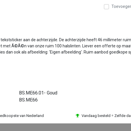
Toevoegen 
kststicker aan de achterzijde. De achterzijde heeft 46 millimeter ruim
et met Ã©Ã©n van onze ruim 100 halslinten. Liever een offerte op maat
kies dan ook als afbeelding: 'Eigen afbeelding'. Ruim aanbod goedkope s
BS.ME66.01- Goud
BS.ME66
edkoopste van Nederland
Vandaag besteld = Zelfde d