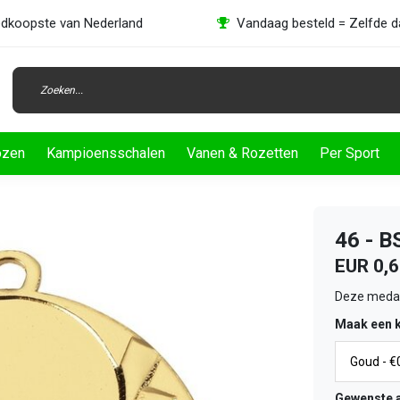
dkoopste van Nederland
Vandaag besteld = Zelfde 
ozen
Kampioensschalen
Vanen & Rozetten
Per Sport
46 - 
EUR 0,
Deze medail
Maak een 
Gewenste a