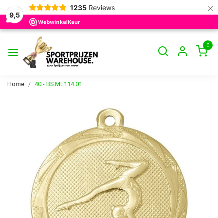
×
1235
Reviews
9,5
0
Home
40 - BS.ME114.01
Vorige
Volge