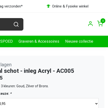
dag verzonden*
Online & Fysieke winkel
0
SPOED
Graveren & Accessoires
Nieuwe collectie
slagen
l schot - inleg Acryl - AC005
95
n 3 kleuren: Goud, Zilver of Brons.
keuze:
*