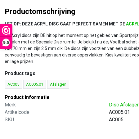
Productomschrijving
LET OP: DEZE ACRYL DISC GAAT PERFECT SAMEN MET DE
ACRY
De Acryl discs zijn DE hit op het moment op het gebied van Sportprijz
bokalen met de Speciale Disc ruimte. Je bekijkt nu de; Voetbal schot 
9,5
van 70 mm en zijn 2.5 mm dik. De discs zijn voorzien van een dubbel
eenvoudig te bevestigen aan diverse oppervlakken. Kies kwaliteit voo
en lage prijzen.
Product tags
AC005
AC005.01
Afslagen
Product informatie
ndaard Acryl
Standaard Acryl
Merk
Disc Afslage
yl standaard - Brons -
Acryl standaard - Zwart/Go
Artikelcode
AC005.01
100.03
AC100.30
SKU
AC005
der voor de Discs van Acryl.
Houder voor de Discs van Acry
chikbaar in diverse kleuren
Beschikbaar in diverse kleure