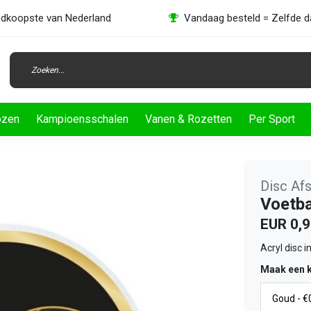
dkoopste van Nederland
Vandaag besteld = Zelfde 
ozen
Kampioensschalen
Vanen & Rozetten
Per Sport
Disc Af
Voetba
EUR 0,
Acryl disc i
Maak een 