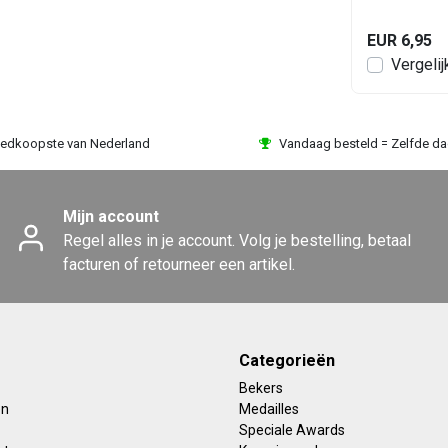
Verkrijgbaar in diverse varianten!
EUR 13,95
EUR 6,95
en
Bekijken
Vergelijk
Vergelij
edkoopste van Nederland
Vandaag besteld = Zelfde d
Mijn account
Regel alles in je account. Volg je bestelling, betaal
facturen of retourneer een artikel.
Categorieën
Bekers
en
Medailles
Speciale Awards