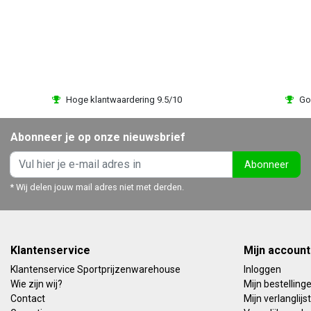
R 6,95
EUR 6,95
Bekijken
Bekijk
Vergelijk
Vergelijk
Hoge klantwaardering 9.5/10
Go
Abonneer je op onze nieuwsbrief
Abonneer
* Wij delen jouw mail adres niet met derden.
Klantenservice
Mijn account
Klantenservice Sportprijzenwarehouse
Inloggen
Wie zijn wij?
Mijn bestelling
Contact
Mijn verlanglijst