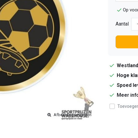
Op voo
Aantal
Westlan
Hoge kla
Spoed le
Meer inf
Toevoegen 
Afbeelding vergroten