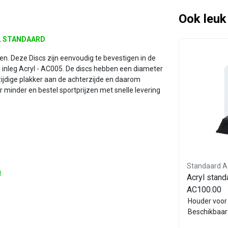
Ook leuk
L STANDAARD
en. Deze Discs zijn eenvoudig te bevestigen in de
- inleg Acryl - AC005. De discs hebben een diameter
zijdige plakker aan de achterzijde en daarom
r minder en bestel sportprijzen met snelle levering
Standaard Acryl
Standaard A
n
ud -
Luxe trofee voor de Acryl disc
Acryl standa
- ST.310
AC100.00
l.
Deze leuke Trofee kan voorzien
Houder voor 
n
worden van een gravering naar
Beschikbaar 
keuze